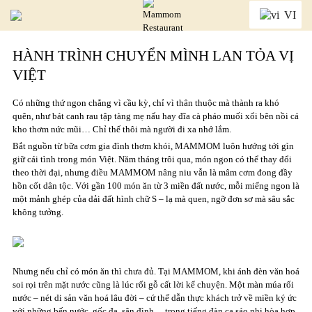
VỀ MAMMOM
VI
HÀNH TRÌNH CHUYỂN MÌNH LAN TỎA VỊ
VIỆT
Có những thứ ngon chẳng vì cầu kỳ, chỉ vì thân thuộc mà thành ra khó
quên, như bát canh rau tập tàng mẹ nấu hay đĩa cà pháo muối xổi bên nồi cá
kho thơm nức mũi… Chỉ thế thôi mà người đi xa nhớ lắm.
Bắt nguồn từ bữa cơm gia đình thơm khói, MAMMOM luôn hướng tới gìn
giữ cái tình trong món Việt. Năm tháng trôi qua, món ngon có thể thay đổi
theo thời đại, nhưng điều MAMMOM nâng niu vẫn là mâm cơm đong đầy
hồn cốt dân tộc. Với gần 100 món ăn từ 3 miền đất nước, mỗi miếng ngon là
một mảnh ghép của dải đất hình chữ S – lạ mà quen, ngỡ đơn sơ mà sâu sắc
không tưởng.
Nhưng nếu chỉ có món ăn thì chưa đủ. Tại MAMMOM, khi ánh đèn văn hoá
soi rọi trên mặt nước cũng là lúc rối gỗ cất lời kể chuyện. Một màn múa rối
nước – nét di sản văn hoá lâu đời – cứ thế dẫn thực khách trở về miền ký ức
với những bến nước, gốc đa, sân đình… trong tiếng đàn ca sáo nhị hòa hợp,