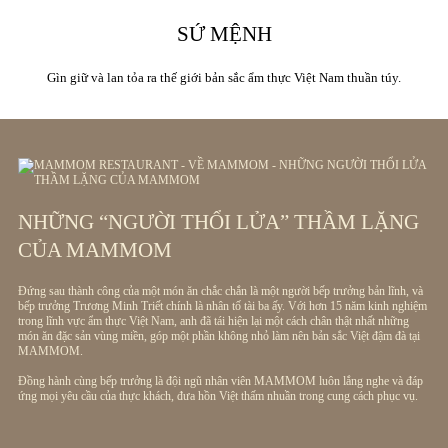
SỨ MỆNH
Gìn giữ và lan tỏa ra thế giới bản sắc ẩm thực Việt Nam thuần túy.
NHỮNG “NGƯỜI THỔI LỬA” THẦM LẶNG
CỦA MAMMOM
Đứng sau thành công của một món ăn chắc chắn là một người bếp trưởng bản lĩnh, và
bếp trưởng Trương Minh Triết chính là nhân tố tài ba ấy. Với hơn 15 năm kinh nghiệm
trong lĩnh vực ẩm thực Việt Nam, anh đã tái hiện lại một cách chân thật nhất những
món ăn đặc sản vùng miền, góp một phần không nhỏ làm nên bản sắc Việt đậm đà tại
MAMMOM.
Đồng hành cùng bếp trưởng là đội ngũ nhân viên MAMMOM luôn lắng nghe và đáp
ứng mọi yêu cầu của thực khách, đưa hồn Việt thấm nhuần trong cung cách phục vụ.